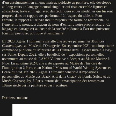
d’un enseignement en cinéma mais autodidacte en peinture, elle développe
au long cours un langage pictural singulier qui tisse ensemble figures et
abstraction, texte et image, avec des techniques et des modalités qui lui sont
propres, dans un rapport très performatif à l’espace du tableau. Pour
l'artiste, le rapport à l’œuvre induit toujours une forme de réciprocité. Si
l’œuvre lit le monde, à chacun de nous d’en faire notre propre lecture. Ce
langage en partage est au cœur de la société et donne à l’art une puissante
fonction poétique, politique et visionnaire.
En 2020, Agnès Thurnauer a installé une œuvre pérenne, les
Matrices
Chromatiques
, au Musée de l'Orangerie. En septembre 2021, une importante
commande publique du Ministère de la Culture dans l’espace urbain à Ivry-
sur-Seine. Depuis 2022, elle a bénéficié de 4 expositions personnelles
notamment au musée du LAM à Villeneuve d'Ascq et au Musée Matisse à
Nice. En automne 2024, elle a été exposée au Musée de l'histoire de
l'immigration à Paris et au National Museum of World Writing Systems en
Corée du Sud. En 2025, Agnès Thurnauer bénéficie d'expositions
personnelles au Musée des Beaux-Arts de la Chaux-de-Fonds, Suisse et au
Musée Cognacq-Jay, à Paris, autour de l’émancipation des femmes au
18ème siècle par la peinture et par l’écriture.
Derniers contenus