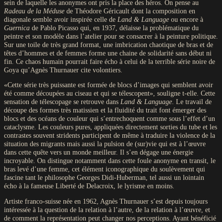
sein de laquelle les anonymes ont pris la place des héros. On pense au
Radeau de la Méduse
de Théodore Géricault dont la composition en
diagonale semble avoir inspirée celle de
Land & Language
ou encore à
Guernica
de Pablo Picasso qui, en 1937, délaisse la problématique du
peintre et son modèle dans l’atelier pour se consacrer à la peinture politique.
Sur une toile de très grand format, une imbrication chaotique de bras et de
têtes d’hommes et de femmes forme une chaine de solidarité sans début ni
fin. Ce chaos humain pourrait faire écho à celui de la terrible série noire de
Goya qu’Agnès Thurnauer cite volontiers.
«Cette série très puissante est formée de blocs d’images qui semblent avoir
été comme découpées au ciseau et qui se télescopent», souligne t-elle. Cette
sensation de télescopage se retrouve dans
Land & Language
. Le travail de
découpe des formes très matissien et la fluidité du trait font émerger des
blocs et des océans de couleur qui s’entrechoquent comme sous l’effet d’un
cataclysme. Les couleurs pures, appliquées directement sorties du tube et les
contrastes souvent stridents participent de même à traduire la violence de la
situation des migrants mais aussi la pulsion de (sur)vie qui est à l’œuvre
dans cette quête vers un monde meilleur. Il s’en dégage une énergie
incroyable. On distingue notamment dans cette foule anonyme en transit, le
bras levé d’une femme, cet élément iconographique du soulèvement qui
fascine tant le philosophe Georges Didi-Huberman, tel aussi un lointain
écho à la fameuse Liberté de Delacroix, le lyrisme en moins.
Artiste franco-suisse née en 1962, Agnès Thurnauer s’est depuis toujours
intéressée à la question de la relation à l’autre, de la relation à l’œuvre, et
de comment la représentation peut changer nos perceptions. Ayant bénéficié