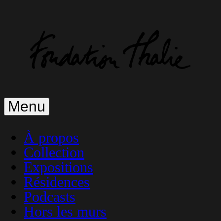
Aller
au
contenu
principal
Menu
À propos
Collection
Expositions
Résidences
Podcasts
Hors les murs