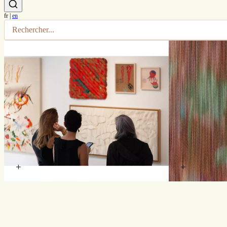
fr
|
en
+
+