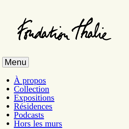
Skip
to
main
content
Menu
À propos
Collection
Expositions
Résidences
Podcasts
Hors les murs