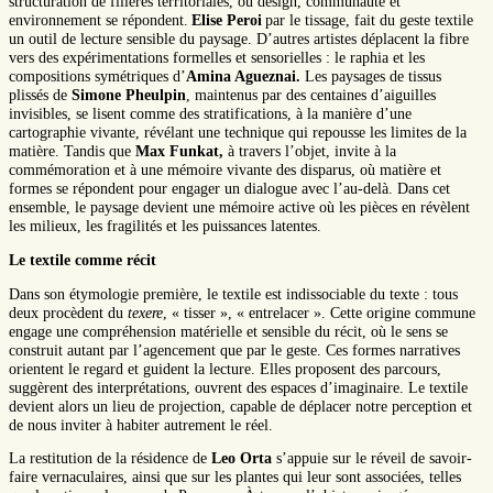
structuration de filières territoriales, où design, communauté et
environnement se répondent.
Elise Peroi
par le tissage, fait du geste textile
un outil de lecture sensible du paysage. D’autres artistes déplacent la fibre
vers des expérimentations formelles et sensorielles : le raphia et les
compositions symétriques d’
Amina Agueznai.
Les paysages de tissus
plissés de
Simone Pheulpin
, maintenus par des centaines d’aiguilles
invisibles, se lisent comme des stratifications, à la manière d’une
cartographie vivante, révélant une technique qui repousse les limites de la
matière. Tandis que
Max Funkat,
à travers l’objet, invite à la
commémoration et à une mémoire vivante des disparus, où matière et
formes se répondent pour engager un dialogue avec l’au-delà. Dans cet
ensemble, le paysage devient une mémoire active où les pièces en révèlent
les milieux, les fragilités et les puissances latentes.
Le textile comme récit
Dans son étymologie première, le textile est indissociable du texte : tous
deux procèdent du
texere
, « tisser », « entrelacer ». Cette origine commune
engage une compréhension matérielle et sensible du récit, où le sens se
construit autant par l’agencement que par le geste. Ces formes narratives
orientent le regard et guident la lecture. Elles proposent des parcours,
suggèrent des interprétations, ouvrent des espaces d’imaginaire. Le textile
devient alors un lieu de projection, capable de déplacer notre perception et
de nous inviter à habiter autrement le réel.
La restitution de la résidence de
Leo Orta
s’appuie sur le réveil de savoir-
faire vernaculaires, ainsi que sur les plantes qui leur sont associées, telles