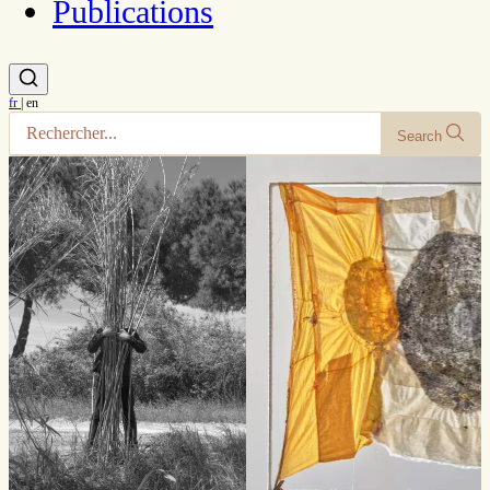
Publications
fr
|
en
Search