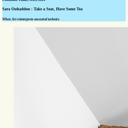
Sara Ouhaddou : Take a Seat, Have Some Tea
When Art reinterprets ancestral technics