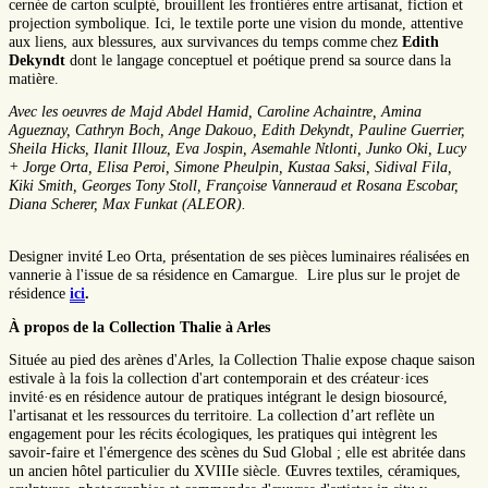
cernée de carton sculpté, brouillent les frontières entre artisanat, fiction et
projection symbolique. Ici, le textile porte une vision du monde, attentive
aux liens, aux blessures, aux survivances du temps comme chez
Edith
Dekyndt
dont le langage conceptuel et poétique prend sa source dans la
matière.
Avec les oeuvres de Majd Abdel Hamid, Caroline Achaintre, Amina
Agueznay, Cathryn Boch, Ange Dakouo, Edith Dekyndt, Pauline Guerrier,
Sheila Hicks, Ilanit Illouz, Eva Jospin, Asemahle Ntlonti, Junko Oki, Lucy
+ Jorge Orta, Elisa Peroi, Simone Pheulpin, Kustaa Saksi, Sidival Fila,
Kiki Smith, Georges Tony Stoll, Françoise Vanneraud et Rosana Escobar,
Diana Scherer, Max Funkat (ALEOR).
Designer invité Leo Orta, présentation de ses pièces luminaires réalisées en
vannerie à l'issue de sa résidence en Camargue. Lire plus sur le projet de
résidence
ici
.
À propos de la Collection Thalie à Arles
Située au pied des arènes d'Arles, la Collection Thalie expose chaque saison
estivale à la fois la collection d'art contemporain et des créateur·ices
invité·es en résidence autour de pratiques intégrant le design biosourcé,
l'artisanat et les ressources du territoire. La collection d’art reflète un
engagement pour les récits écologiques, les pratiques qui intègrent les
savoir-faire et l'émergence des scènes du Sud Global ; elle est abritée dans
un ancien hôtel particulier du XVIIIe siècle. Œuvres textiles, céramiques,