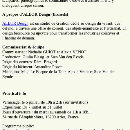
sculptures, photographies et commandes d'œuvres d'artistes in situ y
dialoguent chaque saison.
À propos d’ALEOR Design (Brussels)
ALEOR Design
est un studio de création dédié au design du vivant, qui
défend, à travers une offre de conseil, des objets-manifeste et l’artisanat, un
design biosourcé ou upcyclé pour transformer les industries créatives et
l’habitat de demain.
Commissariat & équipe
Commissariat : Nathalie GUIOT et Alexia VENOT
Production: Giulia Blasig et Sien Van den Eynde
Régie des oeuvres: Rémi Bragard
Régie du bâtiment: Amandine Pravet
Médiation: Maia Le Borgne de la Tour, Alexia Venot et Sien Van den
Eynde
Practical info
Vernissage: le 6 juillet, de 19h à 21h (sur invitation)
Exposition: Du 7 juillet au 31 juillet
Jours d'ouverture : du mardi au samedi de 11h à 18h.
34 rue de l'Amphithéâtre, 13200 Arles, France
Programme public: