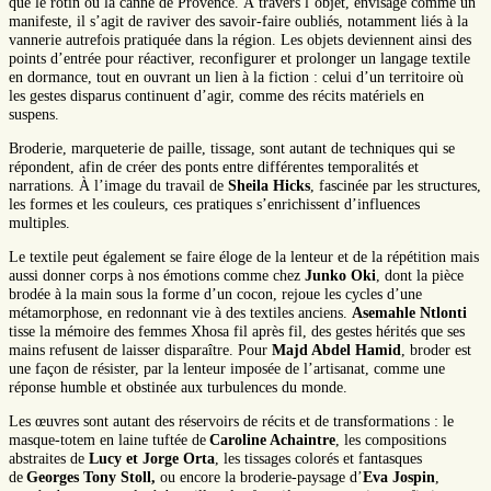
que le rotin ou la canne de Provence. À travers l’objet, envisagé comme un
manifeste, il s’agit de raviver des savoir-faire oubliés, notamment liés à la
vannerie autrefois pratiquée dans la région. Les objets deviennent ainsi des
points d’entrée pour réactiver, reconfigurer et prolonger un langage textile
en dormance, tout en ouvrant un lien à la fiction : celui d’un territoire où
les gestes disparus continuent d’agir, comme des récits matériels en
suspens.
Broderie, marqueterie de paille, tissage, sont autant de techniques qui se
répondent, afin de créer des ponts entre différentes temporalités et
narrations. À l’image du travail de
Sheila Hicks
, fascinée par les structures,
les formes et les couleurs, ces pratiques s’enrichissent d’influences
multiples.
Le textile peut également se faire éloge de la lenteur et de la répétition mais
aussi donner corps à nos émotions comme chez
Junko Oki
,
dont la pièce
brodée à la main sous la forme d’un cocon, rejoue les cycles d’une
métamorphose, en redonnant vie à des textiles anciens.
Asemahle Ntlonti
tisse la mémoire des femmes Xhosa fil après fil, des gestes hérités que ses
mains refusent de laisser disparaître. Pour
Majd Abdel Hamid
, broder est
une façon de résister, par la lenteur imposée de l’artisanat, comme une
réponse humble et obstinée aux turbulences du monde.
Les œuvres sont autant des réservoirs de récits et de transformations : le
masque-totem en laine tuftée de
Caroline Achaintre
, les compositions
abstraites de
Lucy et Jorge Orta
, les tissages colorés et fantasques
de
Georges Tony Stoll,
ou encore la broderie-paysage d’
Eva Jospin
,