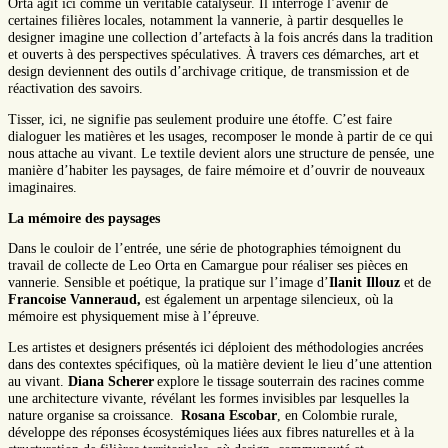
Orta agit ici comme un véritable catalyseur. Il interroge l’avenir de
certaines filières locales, notamment la vannerie, à partir desquelles le
designer imagine une collection d’artefacts à la fois ancrés dans la tradition
et ouverts à des perspectives spéculatives. À travers ces démarches, art et
design deviennent des outils d’archivage critique, de transmission et de
réactivation des savoirs.
Tisser, ici, ne signifie pas seulement produire une étoffe. C’est faire
dialoguer les matières et les usages, recomposer le monde à partir de ce qui
nous attache au vivant. Le textile devient alors une structure de pensée, une
manière d’habiter les paysages, de faire mémoire et d’ouvrir de nouveaux
imaginaires.
La mémoire des paysages
Dans le couloir de l’entrée, une série de photographies témoignent du
travail de collecte de Leo Orta en Camargue pour réaliser ses pièces en
vannerie. Sensible et poétique, la pratique sur l’image d’
Ilanit Illouz
et de
Francoise Vanneraud,
est également un arpentage silencieux, où la
mémoire est physiquement mise à l’épreuve.
Les artistes et designers présentés ici déploient des méthodologies ancrées
dans des contextes spécifiques, où la matière devient le lieu d’une attention
au vivant.
Diana Scherer
explore le tissage souterrain des racines comme
une architecture vivante, révélant les formes invisibles par lesquelles la
nature organise sa croissance.
Rosana Escobar
, en Colombie rurale,
développe des réponses écosystémiques liées aux fibres naturelles et à la