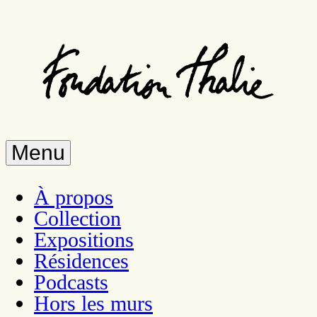
Skip
to
main
content
Menu
À propos
Collection
Expositions
Résidences
Podcasts
Hors les murs