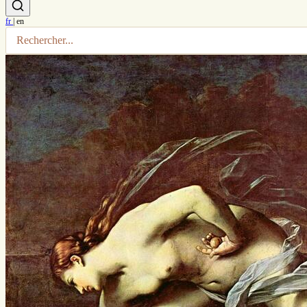
fr
|
en