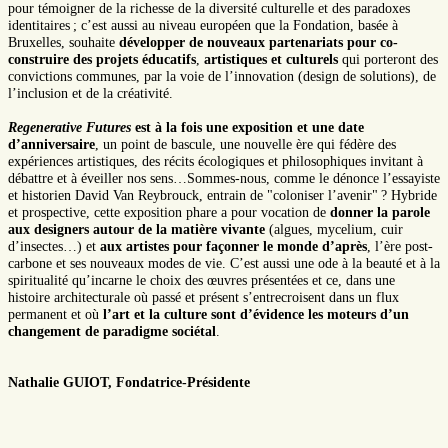
pour témoigner de la richesse de la diversité culturelle et des paradoxes
identitaires ; c’est aussi au niveau européen que la Fondation, basée à
Bruxelles, souhaite
développer de nouveaux partenariats pour co-
construire des projets éducatifs
,
artistiques et culturels
qui porteront des
convictions communes, par la voie de l’innovation (design de solutions), de
l’inclusion et de la créativité.
Regenerative Futures
est à la fois une exposition et une date
d’anniversaire
, un point de bascule, une nouvelle ère qui fédère des
expériences artistiques, des récits écologiques et philosophiques invitant à
débattre et à éveiller nos sens…Sommes-nous, comme le dénonce l’essayiste
et historien David Van Reybrouck, entrain de "coloniser l’avenir" ? Hybride
et prospective, cette exposition phare a pour vocation de
donner la parole
aux designers autour de la matière vivante
(algues, mycelium, cuir
d’insectes…) et
aux artistes pour façonner le monde d’après
, l’ère post-
carbone et ses nouveaux modes de vie. C’est aussi une ode à la beauté et à la
spiritualité qu’incarne le choix des œuvres présentées et ce, dans une
histoire architecturale où passé et présent s’entrecroisent dans un flux
permanent et où
l’art et la culture sont d’évidence les moteurs d’un
changement de paradigme sociétal
.
Nathalie GUIOT, Fondatrice-Présidente