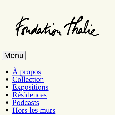
Aller
au
contenu
principal
Menu
À propos
Collection
Expositions
Résidences
Podcasts
Hors les murs