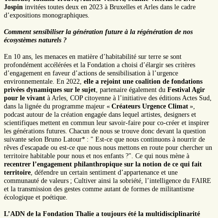
Jospin
invitées toutes deux en 2023 à Bruxelles et Arles dans le cadre
d’expositions monographiques.
Comment sensibiliser la génération future à la régénération de nos
écosystèmes naturels ?
En 10 ans, les menaces en matière d’habitabilité sur terre se sont
profondément accélérées et la Fondation a choisi d’élargir ses critères
d’engagement en faveur d’actions de sensibilisation à l’urgence
environnementale. En 2022,
elle a rejoint une coalition de fondations
privées dynamiques sur le sujet
, partenaire également du
Festival Agir
pour le vivant
à Arles, COP citoyenne à l’initiative des éditions Actes Sud,
dans la lignée du programme majeur «
Créateurs Urgence Climat
»,
podcast autour de la création engagée dans lequel artistes, designers et
scientifiques mettent en commun leur savoir-faire pour co-créer et inspirer
les générations futures.
Chacun de nous se trouve donc devant la question
suivante selon Bruno Latour* : " Est-ce que nous continuons à nourrir de
rêves d'escapade ou est-ce que nous nous mettons en route pour chercher un
territoire habitable pour nous et nos enfants ?".
Ce qui nous mène à
recentrer l’engagement philanthropique sur la notion de ce qui fait
territoire
, défendre un certain sentiment d’appartenance et une
communauté de valeurs ; Cultiver ainsi la sobriété, l’intelligence du FAIRE
et la transmission des gestes comme autant de formes de militantisme
écologique et poétique.
L’ADN de la Fondation Thalie a toujours été la multidisciplinarité