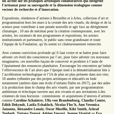
un accent sur les pratiques artistiques collaboratives qui intègrent
l’artisanat pour sa sauvegarde et la dimension écologique comme
vecteur de recherche et d’innovation.
Expositions, résidences d’artistes à Bruxelles et à Arles, collection d’art et
programmation hors les murs à la croisée des arts visuels, du design et de la
science pour contribuer à une pensée nouvelle et agir face au dérèglement
climatique ; 10 ans de mécénat pour la création contemporaine, avec les
artistes, les curateurs de nos programmes et expositions, les acteurs
institutionnels et partenaires, le public sans cesse grandissant et toute
l’équipe de la Fondation, qu’ils soient ici chaleureusement remerciés.
Avec comme conviction profonde qu’il faut croire et se battre pour faire
advenir cet éveil des consciences par l’art, pour faire advenir ces nouveaux
imaginaires, ces nouvelles façons de concevoir et produire à l’aune de
l’épuisement des ressources planétaires. Encourager les rencontres qu’induit
l’effervescence de l’art alors que l’époque tend à la dématérialisation liée à
l’accélération technologique et l’IA de plus en plus présente dans nos vies;
10 années rythmées par des projets artistiques et éducatifs en Inde
notamment (ateliers dans une école d’enfants Dalits en 2017), par des aides
à la production dans le champ des arts visuels, par une programmation
ambitieuse et éclectique ouverte aux arts vivants et aux invitations à des
créateurs de tous horizons : commissions et acquisitions d’œuvres d’artistes
comme
Caroline Achaintre, Ulla von Brandenburg, Claudia Comte,
Edith Dekyndt, Latifa Echakhch, Nicolas Floc'h, Ann Veronica
Janssens, Alexandre Lenoir, Oscar Murillo, Kiki Smith, Achraf
Touloub, Tatiana Trouvé, Adrien Vescovi, Jeanne Vicerial
ou
Eva