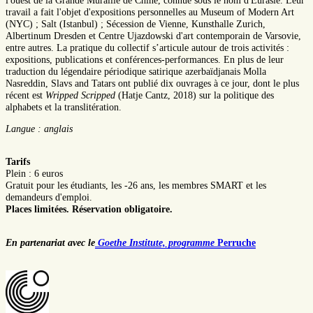
l'ouest de la Grande Muraille de Chine, connue sous le nom d'Eurasie. Leur
travail a fait l'objet d'expositions personnelles au Museum of Modern Art
(NYC) ; Salt (Istanbul) ; Sécession de Vienne, Kunsthalle Zurich,
Albertinum Dresden et Centre Ujazdowski d'art contemporain de Varsovie,
entre autres. La pratique du collectif s’articule autour de trois activités :
expositions, publications et conférences-performances. En plus de leur
traduction du légendaire périodique satirique azerbaïdjanais Molla
Nasreddin, Slavs and Tatars ont publié dix ouvrages à ce jour, dont le plus
récent est
Wripped Scripped
(Hatje Cantz, 2018) sur la politique des
alphabets et la
translitération.
Langue : anglais
Tarifs
Plein : 6 euros
Gratuit pour les étudiants, les -26 ans, les membres SMART et les
demandeurs d'emploi.
Places limitées. Réservation obligatoire.
En partenariat avec
le
Goethe Institute, programme
Perruche