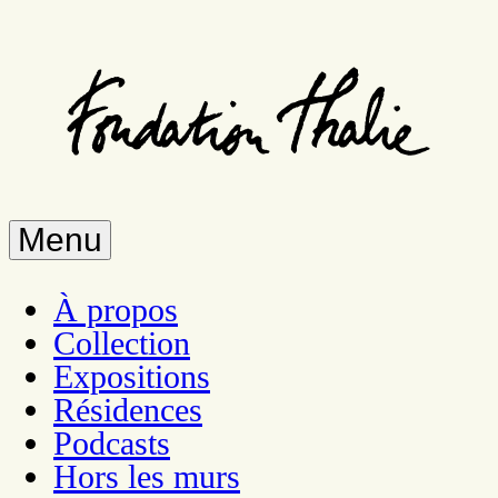
Aller
au
contenu
principal
Menu
À propos
Collection
Expositions
Résidences
Podcasts
Hors les murs