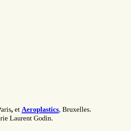
Paris
,
et
Aeroplastics
, Bruxelles.
erie Laurent Godin.