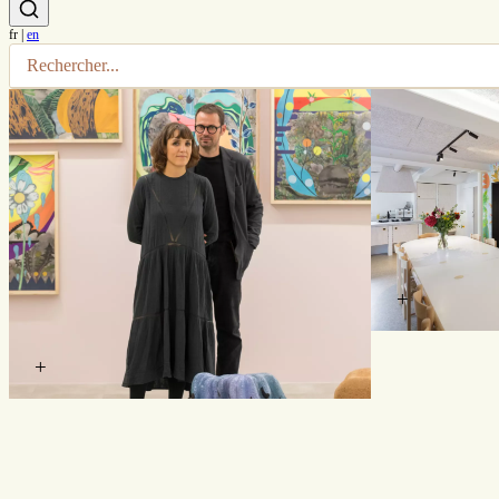
fr
|
en
+
+