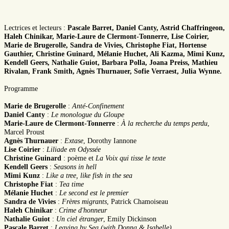
Lectrices et lecteurs :
Pascale Barret, Daniel Canty, Astrid Chaffringeon,
Haleh Chinikar, Marie-Laure de Clermont-Tonnerre, Lise Coirier,
Marie de Brugerolle, Sandra de Vivies, Christophe Fiat, Hortense
Gauthier, Christine Guinard, Mélanie Huchet, Ali Kazma, Mimi Kunz,
Kendell Geers, Nathalie Guiot, Barbara Polla, Joana Preiss, Mathieu
Rivalan, Frank Smith, Agnès Thurnauer, Sofie Verraest, Julia Wynne.
Programme
Marie de Brugerolle
:
Anté-Confinement
Daniel Canty
:
Le monologue du Gloupe
Marie-Laure de Clermont-Tonnerre
:
À la recherche du temps perdu
,
Marcel Proust
Agnès Thurnauer
:
Extase
, Dorothy Iannone
Lise Coirier
:
Liliade en Odyssée
Christine Guinard
: poème et
La Voix qui tisse le texte
Kendell Geers
:
Seasons in hell
Mimi Kunz
:
Like a tree, like fish in the sea
Christophe Fiat
:
Tea time
Mélanie Huchet
:
Le second est le premier
Sandra de Vivies
:
Frères migrants
, Patrick Chamoiseau
Haleh Chinikar
:
Crime d'honneur
Nathalie Guiot
:
Un ciel étranger
, Emily Dickinson
Pascale Barret
:
Leaving by Sea (with Donna & Isabelle)