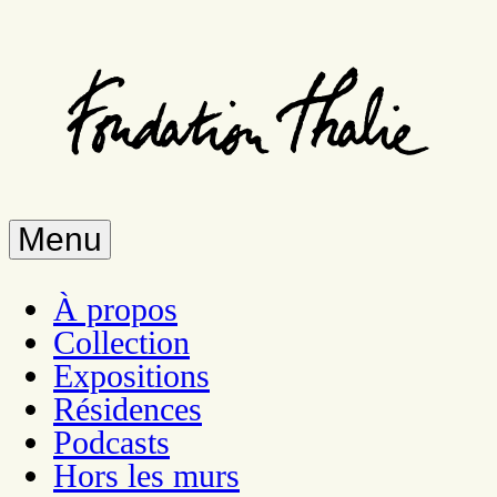
Aller
au
contenu
principal
Menu
À propos
Collection
Expositions
Résidences
Podcasts
Hors les murs