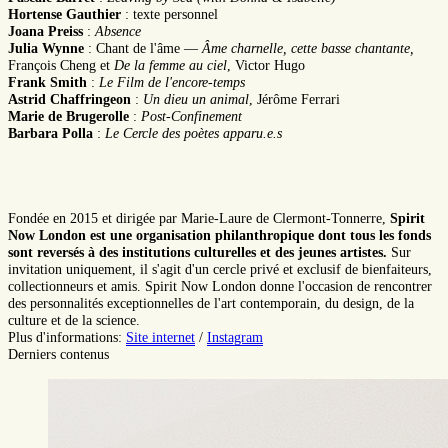
Hortense Gauthier
: texte personnel
Joana Preiss
:
Absence
Julia Wynne
: Chant de l'âme —
Âme charnelle, cette basse chantante,
François Cheng et
De la femme au ciel
, Victor Hugo
Frank Smith
:
Le Film de l'encore-temps
Astrid Chaffringeon
:
Un dieu un animal
, Jérôme Ferrari
Marie de Brugerolle
:
Post-Confinement
Barbara Polla
:
Le Cercle des poètes apparu.e.s
Fondée en 2015 et dirigée par Marie-Laure de Clermont-Tonnerre,
Spirit
Now London est une organisation philanthropique dont tous les fonds
sont reversés à des institutions culturelles et des jeunes artistes.
Sur
invitation uniquement, il s'agit d'un cercle privé et exclusif de bienfaiteurs,
collectionneurs et amis.
Spirit Now London donne l'occasion de rencontrer
des personnalités exceptionnelles de l'art contemporain, du design, de la
culture et de la science.
Plus d'informations:
Site internet
/
Instagram
Derniers contenus