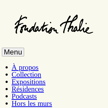
Aller
au
contenu
principal
Menu
À propos
Collection
Expositions
Résidences
Podcasts
Hors les murs