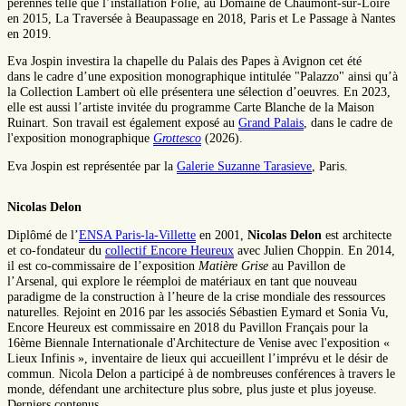
pérennes telle que l’installation Folie, au Domaine de Chaumont-sur-Loire
en 2015, La Traversée à Beaupassage en 2018, Paris et Le Passage à Nantes
en 2019.
Eva Jospin investira la chapelle du Palais des Papes à Avignon cet été
dans le cadre d’une exposition monographique intitulée "Palazzo" ainsi qu’à
la Collection Lambert où elle présentera une sélection d’oeuvres. En 2023,
elle est aussi l’artiste invitée du programme Carte Blanche de la Maison
Ruinart. Son travail est également exposé au
Grand Palais
, dans le cadre de
l'exposition monographique
Grottesco
(2026).
Eva Jospin est représentée par la
Galerie Suzanne Tarasieve
, Paris.
Nicolas Delon
Diplômé de l’
ENSA Paris-la-Villette
en 2001,
Nicolas Delon
est architecte
et co-fondateur du
collectif Encore Heureux
avec Julien Choppin. En 2014,
il est co-commissaire de l’exposition
Matière Grise
au Pavillon de
l’Arsenal, qui explore le réemploi de matériaux en tant que nouveau
paradigme de la construction à l’heure de la crise mondiale des ressources
naturelles. Rejoint en 2016 par les associés Sébastien Eymard et Sonia Vu,
Encore Heureux est commissaire en 2018 du Pavillon Français pour la
16ème Biennale Internationale d'Architecture de Venise avec l'exposition «
Lieux Infinis », inventaire de lieux qui accueillent l’imprévu et le désir de
commun. Nicola Delon a participé à de nombreuses conférences à travers le
monde, défendant une architecture plus sobre, plus juste et plus joyeuse.
Derniers contenus