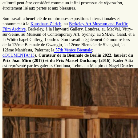
culturel peut être considéré comme un infini processus de
réparation
,
étroitement lié aux pertes et aux blessures.
Son travail a bénéficié de nombreuses expositions internationales et
notamment à la
Kunsthaus Zürich
, au
Berkeley Art Museum and Pacific
Film Archive
, Berkeley, à la Hayward Gallery, Londres, au MacVal, Vitry-
sur-Seine, au Museum of Contemporary Art, Sydney, au SMAK, Gand, et à
la Whitechapel Gallery, Londres. Son travail a également été montré lors
de la 12ème Biennale de Gwangju, la 12ème Biennale de Shanghai, la
12ème Manifesta, Palerme; la
57th Venice Biennale
;
dOCUMENTA(13
).
Curateur de la Biennale de Berlin 2022, lauréat du
Prix Joan Miró (2017) et du Prix Marcel Duchamp (2016)
, Kader Attia
est représenté par les galeries Continua, Lehmann Maupin et Nagel Draxler.