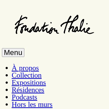
Aller
au
contenu
principal
Menu
À propos
Collection
Expositions
Résidences
Podcasts
Hors les murs