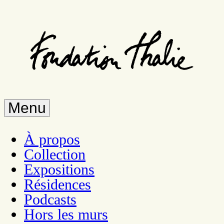
Aller
au
contenu
principal
Menu
À propos
Collection
Expositions
Résidences
Podcasts
Hors les murs