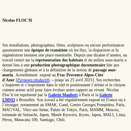
Nicolas FLOC'H
Ses installations, photographies, films, sculptures ou encore performances
questionnent une
époque de transition
où les flux, la disparition et la
régénération tiennent une place essentielle. Depuis une dizaine d’années, un
travail centré sur la
représentation des habitats
et du milieu sous-marin a
donné lieu à une
production photographique documentaire
liée aux
changements globaux et à la définition de la notion de
paysage sous-
marin
.
Actuellement exposé au
Frac Provence-Alpes-Côte
d'Azur
[
Paysages productifs
—jusqu’au 25 avril 2021]. Ses recherches
s’inspirent et s’impriment dans le réel et positionnent l’artiste et le citoyen
comme acteur actif pour
faire
évoluer notre rapport au vivant
. Nicolas
Floc’h est représenté par la
Galerie Maubert
à Paris et la
Galerie
LMNO
à Bruxelles. Son travail a été régulièrement exposé en France ou à
l’étranger, notamment au SMAK, Gand, Centre Georges Pompidou, Paris,
MAC/VAL, Vitry-sur-Seine, Palais de Tokyo, Paris, MAMM, Moscou,
triennale de Setouchi, Japon, Musée Kyocera, Kyoto, Japon, MALI, Lima,
Pérou, Matucana 100, Santiago, Chili.