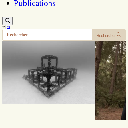
Publications
fr
|
en
Rechercher