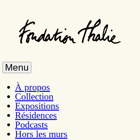
Aller
au
contenu
principal
Menu
À propos
Collection
Expositions
Résidences
Podcasts
Hors les murs