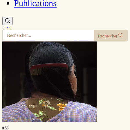
Publications
fr
|
en
Rechercher
#38