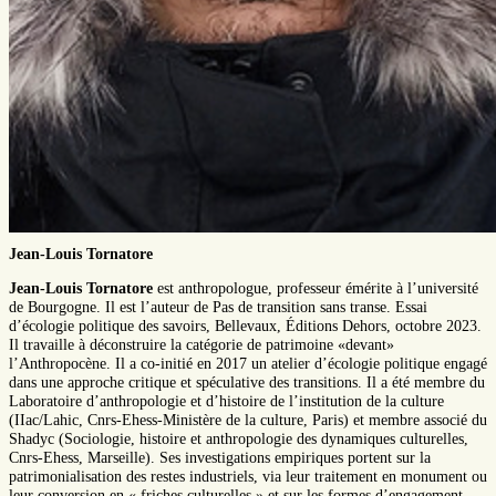
Jean-Louis Tornatore
Jean-Louis Tornatore
est anthropologue, professeur émérite à l’université
de Bourgogne. Il est l’auteur de Pas de transition sans transe. Essai
d’écologie politique des savoirs, Bellevaux, Éditions Dehors, octobre 2023.
Il travaille à déconstruire la catégorie de patrimoine «devant»
l’Anthropocène. Il a co-initié en 2017 un atelier d’écologie politique engagé
dans une approche critique et spéculative des transitions. Il a été membre du
Laboratoire d’anthropologie et d’histoire de l’institution de la culture
(IIac/Lahic, Cnrs-Ehess-Ministère de la culture, Paris) et membre associé du
Shadyc (Sociologie, histoire et anthropologie des dynamiques culturelles,
Cnrs-Ehess, Marseille). Ses investigations empiriques portent sur la
patrimonialisation des restes industriels, via leur traitement en monument ou
leur conversion en « friches culturelles » et sur les formes d’engagement