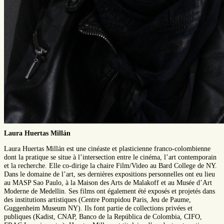
Laura Huertas Millán
Laura Huertas Millán est une cinéaste et plasticienne franco-colombienne
dont la pratique se situe à l’intersection entre le cinéma, l’art contemporain
et la recherche. Elle co-dirige la chaire Film/Video au Bard College de NY.
Dans le domaine de l’art, ses dernières expositions personnelles ont eu lieu
au MASP Sao Paulo, à la Maison des Arts de Malakoff et au Musée d’Art
Moderne de Medellin. Ses films ont également été exposés et projetés dans
des institutions artistiques (Centre Pompidou Paris, Jeu de Paume,
Guggenheim Museum NY). Ils font partie de collections privées et
publiques (Kadist, CNAP, Banco de la República de Colombia, CIFO,