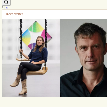
fr
|
en
+