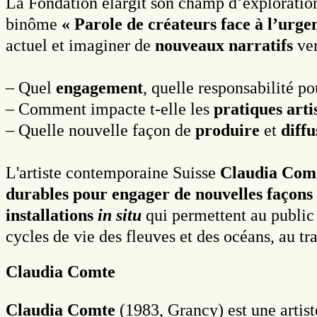
La Fondation élargit son champ d’exploration
binôme
« Parole de créateurs face à l’urge
actuel et imaginer de
nouveaux narratifs
ver
– Quel
engagement
, quelle responsabilité pou
– Comment impacte t-elle les
pratiques arti
– Quelle nouvelle façon de
produire
et
diffu
L'artiste contemporaine Suisse
Claudia Com
durables pour engager de nouvelles façons d
installations
in situ
qui permettent au public
cycles de vie des fleuves et des océans, au t
Claudia Comte
Claudia Comte
(1983, Grancy) est une artist