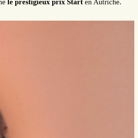
rné
le prestigieux prix Start
en Autriche.