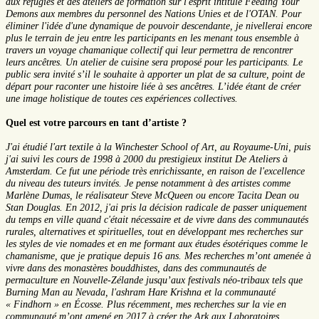
aux réfugiés et des ateliers de formation sur l'esprit intitulé Feeding Your
Demons aux membres du personnel des Nations Unies et de l'OTAN. Pour
éliminer l'idée d'une dynamique de pouvoir descendante, je nivellerai encore
plus le terrain de jeu entre les participants en les menant tous ensemble à
travers un voyage chamanique collectif qui leur permettra de rencontrer
leurs ancêtres. Un atelier de cuisine sera proposé pour les participants. Le
public sera invité s’il le souhaite à apporter un plat de sa culture, point de
départ pour raconter une histoire liée à ses ancêtres. L’idée étant de créer
une image holistique de toutes ces expériences collectives.
Quel est votre parcours en tant d’artiste ?
J'ai étudié l'art textile à la Winchester School of Art, au Royaume-Uni, puis
j'ai suivi les cours de 1998 à 2000 du prestigieux institut De Ateliers à
Amsterdam. Ce fut une période très enrichissante, en raison de l'excellence
du niveau des tuteurs invités. Je pense notamment à des artistes comme
Marlène Dumas, le réalisateur Steve McQueen ou encore Tacita Dean ou
Stan Douglas. En 2012, j'ai pris la décision radicale de passer uniquement
du temps en ville quand c'était nécessaire et de vivre dans des communautés
rurales, alternatives et spirituelles, tout en développant mes recherches sur
les styles de vie nomades et en me formant aux études ésotériques comme le
chamanisme, que je pratique depuis 16 ans. Mes recherches m’ont amenée à
vivre dans des monastères bouddhistes, dans des communautés de
permaculture en Nouvelle-Zélande jusqu’aux festivals néo-tribaux tels que
Burning Man au Nevada, l'ashram Hare Krishna et la communauté
« Findhorn » en Écosse. Plus récemment, mes recherches sur la vie en
communauté m’ont amené en 2017 à créer the Ark aux Laboratoires