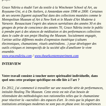
Grace Ndiritu a étudié l'art du textile à la Winchester School of Art, au
Royaume-Uni, et à De Ateliers, à Amsterdam entre 1998 et 2000. Certaines
de ses oeuvres figurent aujourd'hui dans des collections muséales comme le
Metropolitan Museum of Art à New-York et le Musée d'Art Moderne à
Varsovie. Ressuscitant l'esprit des séances surréalistes des années 30 et des
groupes de prise de conscience des années 70, Grace Ndiritu invite le public
à prendre part à des séances de méditation et des performances collectives
dans le cadre de son projet Healing the Museum. Socialement engagée,
l'artiste utilise différents modes d'expression ésotérique (cultures
électroniques, chamanisme, rituels amérindiens...) pour développer des
outils critiques et introspectifs de la société afin d'améliorer le vivre
ensemble.
www.gracendiritu.com
/
www.thearkcenterexperiment.com
INTERVIEW
Votre travail consiste à toucher notre spiritualité individuelle, dans
quel sens cette pratique spécifique est-elle liée à l’art ?
En 2012, j'ai commencé à travailler sur une nouvelle série de performances,
intitulée Healing The Museum. Cette envie est née d'un besoin de
réintroduire des méthodologies non rationnelles telles que le chamanisme
pour réactiver la «sacralité» des espaces d'art. Je crois que la plupart des
institutions artistiques modernes ne sont pas en phase avec les expériences