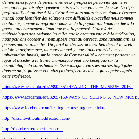
de nouvelles façons de penser avec deux groupes de personnes qui ne se
rencontrent jamais physiquement mais seulement en temps de crise. Le répit
performatif qu'autorise A Meal For Ancestors pourrait nous donner l'espace
mental pour identifier des solutions aux difficultés auxquelles nous sommes
confrontés, comme la migration massive de la population humaine due à la
guerre, au changement climatique et à la pauvreté. Grâce à des
méthodologies non rationnelles telles que le chamanisme et à la méditation,
nous pouvons accéder à l’hémisphère droit du cerveau, zone rassemblant les
pensées non-rationnelles. Un panel de discussion aura lieu durant le week-
end de la performance, au cours duquel je questionnerai médecins et
universitaires invités, sur la notion de Commensalité – comment partager un
repas et accéder à la transe chamanique peut être bénéfique sur la
neurobiologie du corps humain. Espérons que toutes les parties impliquées
dans ce projet puissent être plus productifs en société et plus apaisés après
cette expérience.
https://www.academia.edu/28902551/HEALING_THE_MUSEUM_2016_
https://www.academia.edu/32657150/WAYS_OF_SEEING_A_NEW_M
https://www.facebook.com/healingthemuseumgracendiritu/
http://dissentwithoutmodification.com/
http://thearkcenterexperiment.com