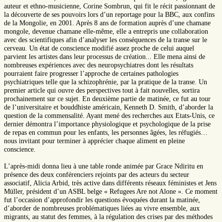
auteur et ethno-musicienne, Corine Sombrun, qui fit le récit passionnant de
la découverte de ses pouvoirs lors d’un reportage pour la BBC, aux confins
de la Mongolie, en 2001. Après 8 ans de formation auprès d’une chamane
mongole, devenue chamane elle-même, elle a entrepris une collaboration
avec des scientifiques afin d’analyser les conséquences de la transe sur le
cerveau. Un état de conscience modifié assez proche de celui auquel
parvient les artistes dans leur processus de création... Elle mena ainsi de
nombreuses expériences avec des neuropsychiatres dont les résultats
pourraient faire progresser l’approche de certaines pathologies
psychiatriques telle que la schizophrénie, par la pratique de la transe. Un
premier article qui ouvre des perspectives tout à fait nouvelles, sortira
prochainement sur ce sujet. En deuxième partie de matinée, ce fut au tour
de l’universitaire et bouddhiste américain, Kenneth D. Smith, d’aborder la
question de la commensalité. Ayant mené des recherches aux Etats-Unis, ce
dernier démontra l’importance physiologique et psychologique de la prise
de repas en commun pour les enfants, les personnes âgées, les réfugiés…
nous invitant pour terminer à apprécier chaque aliment en pleine
conscience.
L’après-midi donna lieu à une table ronde animée par Grace Ndiritu en
présence des deux conférenciers rejoints par des acteurs du secteur
associatif, Alicia Arbid, très active dans différents réseaux féministes et Jens
Müller, président d’un ASBL belge « Refugees Are not Alone ». Ce moment
fut l’occasion d’approfondir les questions évoquées durant la matinée,
d’aborder de nombreuses problématiques liées au vivre ensemble, aux
migrants, au statut des femmes, à la régulation des crises par des méthodes