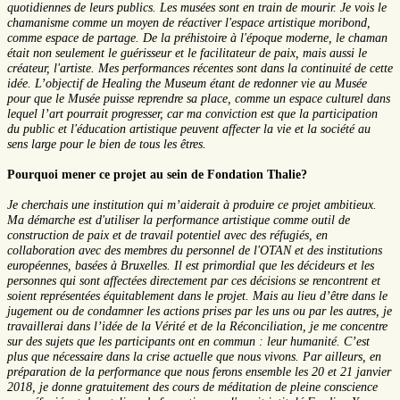
quotidiennes de leurs publics. Les musées sont en train de mourir. Je vois le
chamanisme comme un moyen de réactiver l'espace artistique moribond,
comme espace de partage. De la préhistoire à l'époque moderne, le chaman
était non seulement le guérisseur et le facilitateur de paix, mais aussi le
créateur, l'artiste. Mes performances récentes sont dans la continuité de cette
idée. L’objectif de Healing the Museum étant de redonner vie au Musée
pour que le Musée puisse reprendre sa place, comme un espace culturel dans
lequel l’art pourrait progresser, car ma conviction est que la participation
du public et l'éducation artistique peuvent affecter la vie et la société au
sens large pour le bien de tous les êtres.
Pourquoi mener ce projet au sein de Fondation Thalie?
Je cherchais une institution qui m’aiderait à produire ce projet ambitieux.
Ma démarche est d'utiliser la performance artistique comme outil de
construction de paix et de travail potentiel avec des réfugiés, en
collaboration avec des membres du personnel de l'OTAN et des institutions
européennes, basées à Bruxelles. Il est primordial que les décideurs et les
personnes qui sont affectées directement par ces décisions se rencontrent et
soient représentées équitablement dans le projet. Mais au lieu d’être dans le
jugement ou de condamner les actions prises par les uns ou par les autres, je
travaillerai dans l’idée de la Vérité et de la Réconciliation, je me concentre
sur des sujets que les participants ont en commun : leur humanité. C’est
plus que nécessaire dans la crise actuelle que nous vivons. Par ailleurs, en
préparation de la performance que nous ferons ensemble les 20 et 21 janvier
2018, je donne gratuitement des cours de méditation de pleine conscience