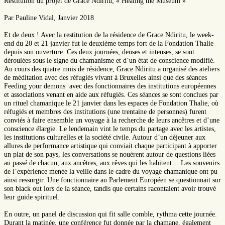
Restitution du projet de Grace Ndiritu, « Healing the Museum »
Par Pauline Vidal, Janvier 2018
Et de deux ! Avec la restitution de la résidence de Grace Ndiritu, le week-
end du 20 et 21 janvier fut le deuxième temps fort de la Fondation Thalie
depuis son ouverture. Ces deux journées, denses et intenses, se sont
déroulées sous le signe du chamanisme et d’un état de conscience modifié.
Au cours des quatre mois de résidence, Grace Ndiritu a organisé des ateliers
de méditation avec des réfugiés vivant à Bruxelles ainsi que des séances
Feeding your demons avec des fonctionnaires des institutions européennes
et associations venant en aide aux réfugiés. Ces séances se sont conclues par
un rituel chamanique le 21 janvier dans les espaces de Fondation Thalie, où
réfugiés et membres des institutions (une trentaine de personnes) furent
conviés à faire ensemble un voyage à la recherche de leurs ancêtres et d’une
conscience élargie. Le lendemain vint le temps du partage avec les artistes,
les institutions culturelles et la société civile. Autour d’un déjeuner aux
allures de performance artistique qui conviait chaque participant à apporter
un plat de son pays, les conversations se nouèrent autour de questions liées
au passé de chacun, aux ancêtres, aux rêves qui les habitent… Les souvenirs
de l’expérience menée la veille dans le cadre du voyage chamanique ont pu
ainsi ressurgir. Une fonctionnaire au Parlement Européen se questionnait sur
son black out lors de la séance, tandis que certains racontaient avoir trouvé
leur guide spirituel.
En outre, un panel de discussion qui fit salle comble, rythma cette journée.
Durant la matinée, une conférence fut donnée par la chamane, également