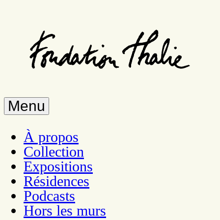
Aller
au
contenu
principal
Menu
À propos
Collection
Expositions
Résidences
Podcasts
Hors les murs