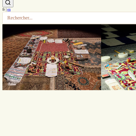
fr
|
en