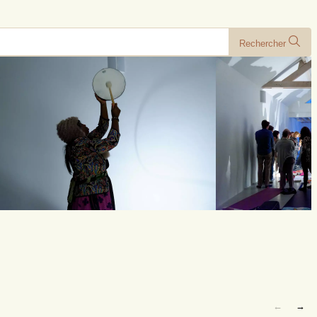
Rechercher
←
→