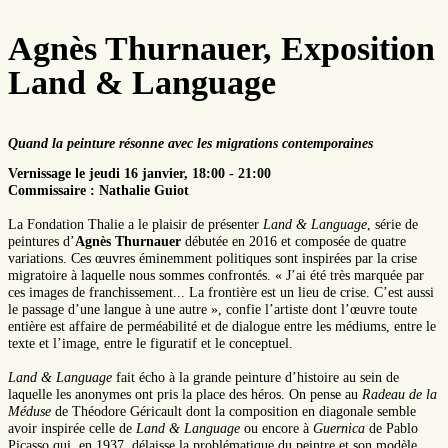
Agnès Thurnauer, Exposition
Land & Language
Quand la peinture résonne avec les migrations contemporaines
Vernissage le jeudi 16 janvier, 18:00 - 21:00
Commissaire : Nathalie Guiot
La Fondation Thalie a le plaisir de présenter
Land & Language
, série de
peintures d’
Agnès Thurnauer
débutée en 2016 et composée de quatre
variations. Ces œuvres éminemment politiques sont inspirées par la crise
migratoire à laquelle nous sommes confrontés. « J’ai été très marquée par
ces images de franchissement... La frontière est un lieu de crise. C’est aussi
le passage d’une langue à une autre », confie l’artiste dont l’œuvre toute
entière est affaire de perméabilité et de dialogue entre les médiums, entre le
texte et l’image, entre le figuratif et le conceptuel.
Land & Language
fait écho à la grande peinture d’histoire au sein de
laquelle les anonymes ont pris la place des héros. On pense au
Radeau de la
Méduse
de Théodore Géricault dont la composition en diagonale semble
avoir inspirée celle de
Land & Language
ou encore à
Guernica
de Pablo
Picasso qui, en 1937, délaisse la problématique du peintre et son modèle