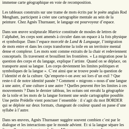
immense carte géographique en voie de recomposition.
Les tableaux construits sur une trame de mots écrits par le poète anglais Rod
Mengham, participent à créer une cartographie mentale au sein de la
peinture. Chez Agnès Thurnauer, le langage est pourvoyeur d’espace.
Dans son œuvre sculpturale
Matrice
constituée de moules de lettres de
l’alphabet, les corps sont amenés à circuler dans un espace à la fois physique
et symbolique. Dans l’espace morcelé de
Land & Language
, l’intégration
de mots entre et dans les corps transforme la toile en un territoire mental
dense et complexe. Les mots sont comme extraits de la chair et redeviennent
conceptuels. Ils traversent et brouillent les frontières. « La migration pose la
question des corps et du langage, explique l’artiste. Quand on se déplace, on
transporte aussi sa langue. Les corps deviennent les limites politiques et
symboliques de la langue ». C’est ainsi que se trouve posée la question de
l’identité et de la culture. Qu’emporte-t-on avec soi lors d’un exil ? Que
reste-t-il de notre identité passée ? Comment « migrons »-nous d’une langue
à une autre, d’une culture à une autre ? Quelles peuvent être les limites à ces
mouvements ? Dans le dernier tableau, les océans ont envahi la géographie
de la toile et les mots de la langue forment une seule cartographie possible.
Une petite Prédelle vient ponctuer l’ensemble : il s’agit du mot BORDER
qui se déploie sur deux formats, changeant de couleur quand on passe d’une
syllabe à l’autre.
Dans ses œuvres, Agnès Thurnauer suggère souvent combien c’est par le
dialogue et les interactions que le monde advient. Et si la langue sépare les