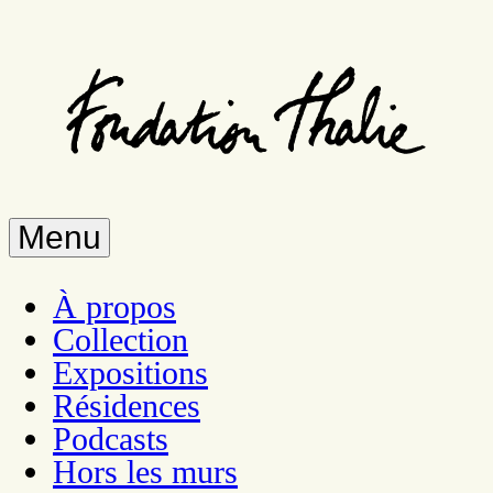
Aller
au
contenu
principal
Menu
À propos
Collection
Expositions
Résidences
Podcasts
Hors les murs