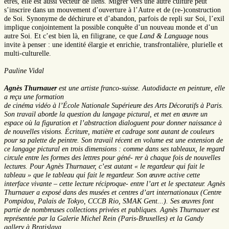
êtres, elle est aussi vecteur de liens. Migrer vers une autre culture peut
s’inscrire dans un mouvement d’ouverture à l’Autre et de (re-)construction
de Soi. Synonyme de déchirure et d’abandon, parfois de repli sur Soi, l’exil
implique conjointement la possible conquête d’un nouveau monde et d’un
autre Soi. Et c’est bien là, en filigrane, ce que
Land & Language
nous
invite à penser : une identité élargie et enrichie, transfrontalière, plurielle et
multi-culturelle.
Pauline Vidal
Agnès Thurnauer
est une artiste franco-suisse. Autodidacte en peinture, elle
a reçu une formation
de cinéma vidéo à l’École Nationale Supérieure des Arts Décoratifs à Paris.
Son travail aborde la question du langage pictural, et met en œuvre un
espace où la figuration et l’abstraction dialoguent pour donner naissance à
de nouvelles visions. Écriture, matière et cadrage sont autant de couleurs
pour sa palette de peintre. Son travail récent en volume est une extension de
ce langage pictural en trois dimensions : comme dans ses tableaux, le regard
circule entre les formes des lettres pour géné- rer à chaque fois de nouvelles
lectures. Pour Agnès Thurnauer, c’est autant « le regardeur qui fait le
tableau » que le tableau qui fait le regardeur. Son œuvre active cette
interface vivante – cette lecture réciproque- entre l’art et le spectateur. Agnès
Thurnauer a exposé dans des musées et centres d’art internationaux (Centre
Pompidou, Palais de Tokyo, CCCB Rio, SMAK Gent...). Ses œuvres font
partie de nombreuses collections privées et publiques. Agnès Thurnauer est
représentée par la Galerie Michel Rein (Paris-Bruxelles) et la Gandy
gallery à Bratislava.