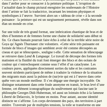
dans l’atelier pour se consacrer à la peinture politique. L’irruption de
l’actualité dans le champ pictural enregistre les soubresauts de l’Histoire
dont l’artiste se fait la traductrice, incarnant les tensions physiques et
symboliques à l’œuvre. Survient alors un « tableau de crise » à la seconde
puissance : la peinture qui est un surgissement permanent, révèle dans son
élan un monde en crise.
Sur une toile de très grand format, une imbrication chaotique de bras et de
têtes d’hommes et de femmes forme une chaine de solidarité sans début ni
fin. Ce chaos humain pourrait faire écho à celui de la terrible série noire de
Goya qu’Agnès Thurnauer cite volontiers. «Cette série très puissante est
formée de blocs d’images qui semblent avoir été comme découpées au
ciseau et qui se télescopent», souligne t-elle. Cette sensation de télescopage
se retrouve dans
Land & Language
. Le travail de découpe des formes très
matissien et la fluidité du trait font émerger des blocs et des océans de
couleur qui s’entrechoquent comme sous l’effet d’un cataclysme. Les
couleurs pures, appliquées directement sorties du tube et les contrastes
souvent stridents participent de même à traduire la violence de la situation
des migrants mais aussi la pulsion de (sur)vie qui est à l’œuvre dans cette
quête vers un monde meilleur. Il s’en dégage une énergie incroyable. On
distingue notamment dans cette foule anonyme en transit, le bras levé d’une
femme, cet élément iconographique du soulèvement qui fascine tant le
philosophe Georges Didi-Huberman, tel aussi un lointain écho à la fameuse
Liberté de Delacroix, le lyrisme en moins. Pour autant, aucune identité
distincte ne s’affirme. Les corps deviennent des pays, des territoires à part
entière. Traversée par de multiples tensions, la toile se transforme en une