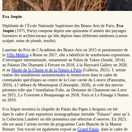
Eva Jospin
Diplômée de l’École Nationale Supérieure des Beaux-Arts de Paris,
Eva
Jospin
(1975, Paris) compose depuis une quinzaine d’années des paysages
forestiers et architecturaux qu’elle déploie dans différents médiums (carton
sculpté, mine de plomb, textile).
Lauréate du Prix de l’Académie des Beaux-Arts en 2015 et pensionnaire de
la
Villa Médicis
à Rome en 2017, elle a bénéficié de nombreuses expositions
d’envergure internationale, notamment au Palais de Tokyo (Inside, 2014),
au Palazzo Dei Diamanti à Ferrare en 2018, à la Hayward Gallery en 2020,
et au
Musée de la Chasse et de la Nature à Paris
(Galleria, 2021). L’artiste
réalise des installations monumentales et immersives dans le cadre de
commandes spécifiques au centre de la Cour carrée du Louvre (Panorama,
2016), à l’abbaye de Montmajour (Cénotaphe, 2020), et créé des œuvres
pérennes telle que l’installation Folie, au Domaine de Chaumont-sur-Loire
en 2015, La Traversée à Beaupassage en 2018, Paris et Le Passage à Nantes
en 2019.
Eva Jospin investira la chapelle du Palais des Papes à Avignon cet été
dans le cadre d’une exposition monographique intitulée "Palazzo" ainsi qu’à
la Collection Lambert où elle présentera une sélection d’oeuvres. En 2023,
elle est aussi l’artiste invitée du programme Carte Blanche de la Maison
Ruinart. Son travail est également exposé au
Grand Palais
, dans le cadre de