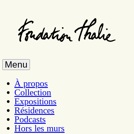
Aller
au
contenu
principal
Menu
À propos
Collection
Expositions
Résidences
Podcasts
Hors les murs