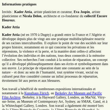
Informations pratiques
Invités :
Kader Attia
, artiste plasticien et curateur,
Eva Jospin
, artiste
plasticienne et
Nicola Delon
, architecte et co-fondateur du
collectif Encore
Heureux
.
Kader Attia
Kader Attia
(né en 1970 à Dugny) a grandi entre la France et l’Algérie et
développe depuis plus de vingt ans une pratique multidisciplinaire nourrie
de ses racines interculturelles. Il explore le point de vue des sociétés sur leur
propre histoire, notamment en ce qui concerne les privations et les
répressions, la violence et la perte, et la manière dont celles-ci affectent
l’évolution des individus et des nations, tous deux connectés à la mémoire
collective. Ses recherches l'ont conduit à la notion de réparation, un concept
qu’il a développé philosophiquement dans ses écrits et symboliquement dans
son œuvre. Le principe de réparation étant une constante au sein de la
nature – et donc au sein de l’humanité, tout système vivant, social ou
culturel peut être considéré comme un infini processus de
réparation
,
étroitement lié aux pertes et aux blessures.
Son travail a bénéficié de nombreuses expositions internationales et
notamment à la
Kunsthaus Zürich
, au
Berkeley Art Museum and Pacific
Film Archive
, Berkeley, à la Hayward Gallery, Londres, au MacVal, Vitry-
sur-Seine, au Museum of Contemporary Art, Sydney, au SMAK, Gand, et à
la Whitechapel Gallery, Londres. Son travail a également été montré lors
de la 12ème Biennale de Gwangju, la 12ème Biennale de Shanghai, la