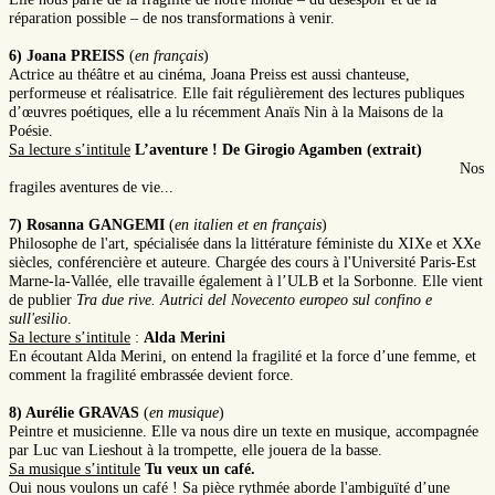
réparation possible – de nos transformations à venir.
6) Joana PREISS
(
en français
)
Actrice au théâtre et au cinéma, Joana Preiss est aussi chanteuse,
performeuse et réalisatrice. Elle fait régulièrement des lectures publiques
d’œuvres poétiques, elle a lu récemment Anaïs Nin à la Maisons de la
Poésie.
Sa lecture s’intitule
L’aventure ! De Girogio Agamben
(extrait)
Nos
fragiles aventures de vie...
7) Rosanna GANGEMI
(
en italien et en français
)
Philosophe de l'art, spécialisée dans la littérature féministe du XIXe et XXe
siècles, conférencière et auteure. Chargée des cours à l'Université Paris-Est
Marne-la-Vallée, elle travaille également à l’ULB et la Sorbonne. Elle vient
de publier
Tra due rive. Autrici del Novecento europeo sul confino e
sull'esilio
.
Sa lecture s’intitule
:
Alda Merini
En écoutant Alda Merini, on entend la fragilité et la force d’une femme, et
comment la fragilité embrassée devient force.
8) Aurélie GRAVAS
(
en musique
)
Peintre et musicienne. Elle va nous dire un texte en musique, accompagnée
par Luc van Lieshout à la trompette, elle jouera de la basse.
Sa musique s’intitule
Tu veux un café.
Oui nous voulons un café ! Sa pièce rythmée aborde l'ambiguïté d’une