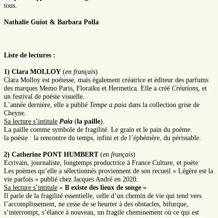
tous.
Nathalie Guiot
&
Barbara Polla
Liste de lectures :
1) Clara MOLLOY
(
en français
)
Clara Molloy est poétesse, mais également créatrice et éditeur des parfums
des marques Memo Paris, Floraïku et Hermetica. Elle a créé
Créations
, et
un festival de poésie visuelle.
L’année dernière, elle a publié
Tempe a paia
dans la collection grise de
Cheyne.
Sa lecture s’intitule
Paia
(
la paille
).
La paille comme symbole de fragilité. Le grain et le pain du poème.
la poésie : la rencontre du temps, infini et de l’éphémère, du périssable.
2) Catherine PONT HUMBERT
(
en français
)
Ecrivain, journaliste, longtemps productrice à France Culture, et poète
Les poèmes qu’elle a sélectionnés proviennent de son recueil « Légère est la
vie parfois » publié chez Jacques André en 2020.
Sa lecture s’intitule
«
Il existe des lieux de songe
»
Il parle de la fragilité essentielle, celle d’un chemin de vie qui tend vers
l’accomplissement, ne cesse de se heurter à des obstacles, bifurque,
s’interrompt, s’élance à nouveau, un fragile cheminement où ce qui est