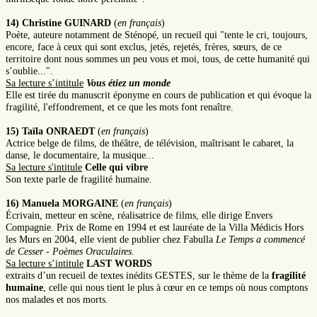
14) Christine
GUINARD
(
en français
)
Poète, auteure notamment de Sténopé, un recueil qui "tente le cri, toujours,
encore, face à ceux qui sont exclus, jetés, rejetés, frères, sœurs, de ce
territoire dont nous sommes un peu vous et moi, tous, de cette humanité qui
s’oublie...".
Sa lecture s’intitule
Vous étiez un monde
Elle est tirée du manuscrit éponyme en cours de publication et qui évoque la
fragilité, l'effondrement, et ce que les mots font renaître.
15) Taïla ONRAEDT
(
en français
)
Actrice belge de films, de théâtre, de télévision, maîtrisant le cabaret, la
danse, le documentaire, la musique...
Sa lecture s'intitule
Celle qui vibre
Son texte parle de fragilité humaine.
16) Manuela MORGAINE
(
en français
)
Écrivain, metteur en scène, réalisatrice de films, elle dirige Envers
Compagnie. Prix de Rome en 1994 et est lauréate de la Villa Médicis Hors
les Murs en 2004, elle vient de publier chez Fabulla
Le Temps a commencé
de Cesser
-
Poèmes Oraculaires.
Sa lecture s’intitule
LAST WORDS
extraits d’un recueil de textes inédits GESTES, sur le thème de la
fragilité
humaine
, celle qui nous tient le plus à cœur en ce temps où nous comptons
nos malades et nos morts.