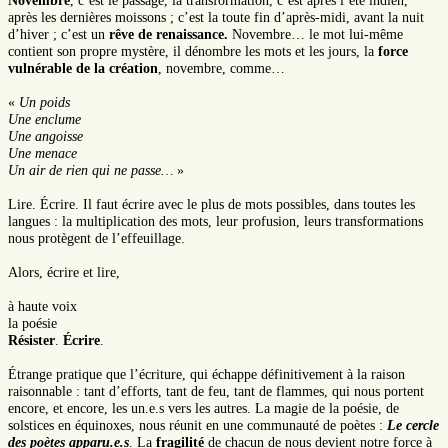
Novembre
, c’est le passage, la transformation, c’est après l’été indien,
après les dernières moissons ; c’est la toute fin d’après-midi, avant la nuit
d’hiver ; c’est un
rêve de renaissance.
Novembre… le mot lui-même
contient son propre mystère, il dénombre les mots et les jours, la
force
vulnérable de la création
, novembre, comme…
«
Un poids
Une enclume
Une angoisse
Une menace
Un air de rien qui ne passe…
»
Lire. Écrire. Il faut écrire avec le plus de mots possibles, dans toutes les
langues : la multiplication des mots, leur profusion, leurs transformations
nous protègent de l’effeuillage.
Alors, écrire et lire,
à haute voix
la poésie
Résister
.
Écrire
.
Étrange pratique que l’écriture, qui échappe définitivement à la raison
raisonnable : tant d’efforts, tant de feu, tant de flammes, qui nous portent
encore, et encore, les un.e.s vers les autres. La magie de la poésie, de
solstices en équinoxes, nous réunit en une communauté de poètes :
Le cercle
des poètes apparu.e.s
. La
fragilité
de chacun de nous devient notre force à