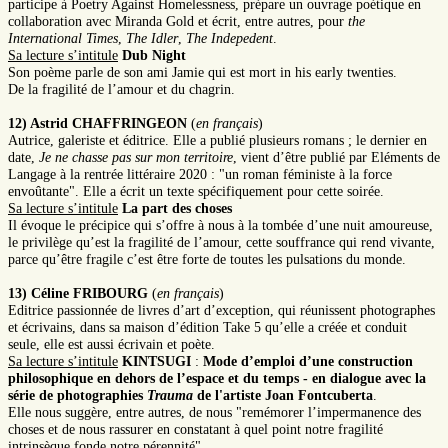
participe à Poetry Against Homelessness, prépare un ouvrage poétique en
collaboration avec Miranda Gold et écrit, entre autres, pour
the
International Times
,
The Idler
,
The Indepedent
.
Sa lecture s’intitule
Dub Night
Son poème parle de son ami Jamie qui est mort in his early twenties.
De la fragilité de l’amour et du chagrin.
12) Astrid CHAFFRINGEON
(
en français
)
Autrice, galeriste et éditrice. Elle a publié plusieurs romans ; le dernier en
date,
Je ne chasse pas sur mon territoire
, vient d’être publié par Eléments de
Langage à la rentrée littéraire 2020 : "un roman féministe à la force
envoûtante". Elle a écrit un texte spécifiquement pour cette soirée.
Sa lecture s’intitule
La part des choses
Il évoque le précipice qui s’offre à nous à la tombée d’une nuit amoureuse,
le privilège qu’est la fragilité de l’amour, cette souffrance qui rend vivante,
parce qu’être fragile c’est être forte de toutes les pulsations du monde.
13) Céline
FRIBOURG
(
en français
)
Editrice passionnée de livres d’art d’exception, qui réunissent photographes
et écrivains, dans sa maison d’édition Take 5 qu’elle a créée et conduit
seule, elle est aussi écrivain et poète.
Sa lecture s’intitule
KINTSUGI
:
Mode d’emploi d’une construction
philosophique en dehors de l’espace et du temps - en dialogue avec la
série de photographies
Trauma
de l'artiste Joan Fontcuberta
.
Elle nous suggère, entre autres, de nous "remémorer l’impermanence des
choses et de nous rassurer en constatant à quel point notre fragilité
intrinsèque fonde notre pérennité".