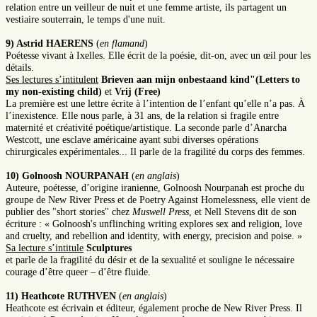
relation entre un veilleur de nuit et une femme artiste, ils partagent un
vestiaire souterrain, le temps d'une nuit.
9) Astrid HAERENS
(
en flamand
)
Poétesse vivant à Ixelles. Elle écrit de la poésie, dit-on, avec un œil pour les
détails.
Ses lectures s’intitulent
Brieven aan mijn onbestaand kind"(Letters to
my non-existing child)
et
Vrij (Free)
La première est une lettre écrite à l’intention de l’enfant qu’elle n’a pas. À
l’inexistence. Elle nous parle, à 31 ans, de la relation si fragile entre
maternité et créativité poétique/artistique. La seconde parle d’Anarcha
Westcott, une esclave américaine ayant subi diverses opérations
chirurgicales expérimentales... Il parle de la fragilité du corps des femmes.
10) Golnoosh NOURPANAH
(
en anglais
)
Auteure, poétesse, d’origine iranienne, Golnoosh Nourpanah est proche du
groupe de New River Press et de Poetry Against Homelessness, elle vient de
publier des "short stories" chez
Muswell Press
, et Nell Stevens dit de son
écriture : « Golnoosh's unflinching writing explores sex and religion, love
and cruelty, and rebellion and identity, with energy, precision and poise. »
Sa lecture s’intitule
Sculptures
et parle de la fragilité du désir et de la sexualité et souligne le nécessaire
courage d’être queer – d’être fluide.
11) Heathcote RUTHVEN
(
en anglais
)
Heathcote est écrivain et éditeur, également proche de New River Press. Il