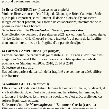
profond devient aussi léger.
3) Brice CATHERIN
(
en français et en anglais
)
Violoncelliste virtuose, c’est à l’âge de 36 ans que Brice Catherin décide
que le plus important, c’est l’amour. Il décide alors de s’y consacrer
intégralement et produit, sous forme de collaborations, notamment de la
poésie -- avec Cléa Chopard.
Sa lecture s’intitule
Rhododendron Normal
,
poèmes ratés
Une sélection de poèmes qui paraitra en 2021 aux éditions Grimaces, signée
"Brice Catherin, Cléa Chopard et leurs invitées", qui parle de la fragilité
d'un amour interdit, et de la fragilité d'un permis de séjour.
4) Carmen CAMPO REAL
(
en français
)
Carmen conduit une carrière de journaliste à TF1 à Paris et écrit pour les
magazines Vogue et Elle. Elle est poète et a publié quatre recueils de
poèmes chez Slatkine, en 2009, 2010, 2014 et 2018
Sa lecture est sans titre
.
Ses poèmes parlent du bancal, de la fragilité vue comme un déséquilibre,
une fracture...
5) Nathalie GUIOT
(
en français
)
Elle a créé la Fondation Thalie. Derrière la Fondation Thalie, ou devant, il
y a Nathalie Guiot, et c’est elle qui soutient les artistes, les femmes, la
création et l’écologie, les livres et la poésie... et c’est grâce à elle que ces
soirées Equinoxes existent.
Sa lecture s’intitule
Métamorphoses,
d'Emanuele Coccia (extraits)
Elle nous parle de la fragilité de notre monde – du désespoir et de la