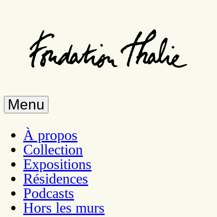
Aller
au
contenu
principal
Menu
À propos
Collection
Expositions
Résidences
Podcasts
Hors les murs