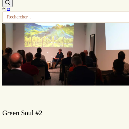
fr
|
en
+
Green Soul #2