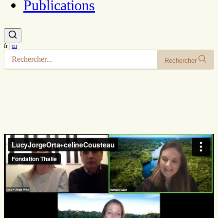
Publications
fr
|
en
Rechercher