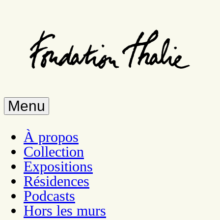
Aller
au
contenu
principal
Menu
À propos
Collection
Expositions
Résidences
Podcasts
Hors les murs