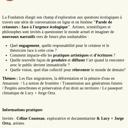
La Fondation élargit son champ d'exploration aux questions écologiques à
travers une série de conversations en ligne et en binôme
"Parole de
créateurs : face à l'urgence écologique"
. Artistes, scientifiques et
philosophes sont invités à questionner le monde actuel et imaginer de
nouveaux narratifs
vers de futurs plus souhaitables :
Quel
engagement
, quelle responsabilité pour le créateur et le
théoricien face à cette crise ?
Comment impacte-elle les
pratiques artistiques
et
d’écritures
?
Quelle nouvelle façon de
produire
et
diffuser
l’art quand la rencontre
avec le public devient immatérielle ?
Quelle vision, quel élan collectif pour
réinventer
le monde de demain?
Thèmes :
Les flux migratoires, la déforestation et la pénurie d'eau en
Amazonie / La notion de frontière
/
Transmission aux générations futures
/ Peuples autochtones
et préservation d'un droit au territoire / Le passeport
climatique de Lucy + Jorge Orta.
Informations pratiques
Invités :
Céline Cousteau
, exploratrice et documentariste
&
Lucy + Jorge
Orta
, artistes.