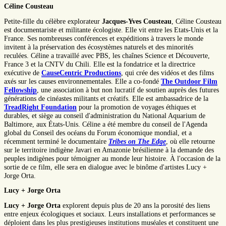
Céline Cousteau
Petite-fille du célèbre explorateur
Jacques-Yves Cousteau
, Céline Cousteau
est documentariste et militante écologiste. Elle vit entre les Etats-Unis et la
France. Ses nombreuses conférences et expéditions à travers le monde
invitent à la préservation des écosystèmes naturels et des minorités
reculées. Céline a travaillé avec PBS, les chaînes Science et Découverte,
France 3 et la CNTV du Chili. Elle est la fondatrice et la directrice
exécutive de
CauseCentric Productions
, qui crée des vidéos et des films
axés sur les causes environnementales. Elle a co-fondé
The Outdoor Film
Fellowship
, une association à but non lucratif de soutien auprès des futures
générations de cinéastes militants et créatifs. Elle est ambassadrice de la
TreadRight Foundation
pour la promotion de voyages éthiques et
durables, et siège au conseil d'administration du National Aquarium de
Baltimore, aux États-Unis. Céline a été membre du conseil de l'Agenda
global du Conseil des océans du Forum économique mondial, et a
récemment terminé le documentaire
Tribes on The Edge
, où elle retourne
sur le territoire indigène Javari en Amazonie brésilienne à la demande des
peuples indigènes pour témoigner au monde leur histoire. À l'occasion de la
sortie de ce film, elle sera en dialogue avec le binôme d'artistes Lucy +
Jorge Orta.
Lucy + Jorge Orta
Lucy + Jorge Orta
explorent depuis plus de 20 ans la porosité des liens
entre enjeux écologiques et sociaux. Leurs installations et performances se
déploient dans les plus prestigieuses institutions muséales et constituent une