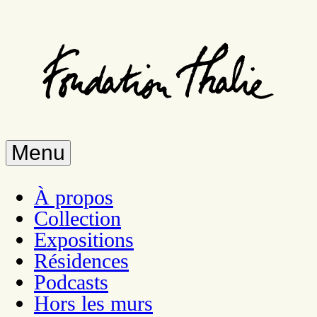
Aller
au
contenu
principal
Menu
À propos
Collection
Expositions
Résidences
Podcasts
Hors les murs