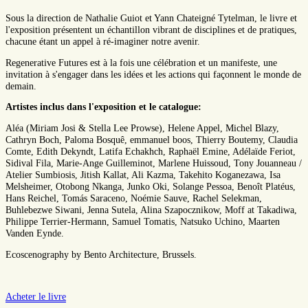
Sous la direction de Nathalie Guiot et Yann Chateigné Tytelman, le livre et
l'exposition présentent un échantillon vibrant de disciplines et de pratiques,
chacune étant un appel à ré-imaginer notre avenir.
Regenerative Futures est à la fois une célébration et un manifeste, une
invitation à s'engager dans les idées et les actions qui façonnent le monde de
demain.
Artistes inclus dans l'exposition et le catalogue:
Aléa (Miriam Josi & Stella Lee Prowse), Helene Appel, Michel Blazy,
Cathryn Boch, Paloma Bosquê, emmanuel boos, Thierry Boutemy, Claudia
Comte, Edith Dekyndt, Latifa Echakhch, Raphaël Emine, Adélaïde Feriot,
Sidival Fila, Marie-Ange Guilleminot, Marlene Huissoud, Tony Jouanneau /
Atelier Sumbiosis, Jitish Kallat, Ali Kazma, Takehito Koganezawa, Isa
Melsheimer, Otobong Nkanga, Junko Oki, Solange Pessoa, Benoît Platéus,
Hans Reichel, Tomás Saraceno, Noémie Sauve, Rachel Selekman,
Buhlebezwe Siwani, Jenna Sutela, Alina Szapocznikow, Moff at Takadiwa,
Philippe Terrier-Hermann, Samuel Tomatis, Natsuko Uchino, Maarten
Vanden Eynde.
Ecoscenography by Bento Architecture, Brussels.
Acheter le livre