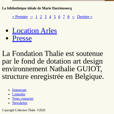
La bibliothèque idéale de Marie Darrieussecq
Première
« Premier
Page
‹‹
Page
1
Page
2
Page
3
Page
4
Page
5
Page
6
Page
7
Page
8
Page
››
Dernière
Dernier »
page
précédente
suivante
page
Pagination
Location Arles
Presse
La Fondation Thalie est soutenue
par le fond de dotation art design
environnement Nathalie GUIOT,
structure enregistrée en Belgique.
Instagram
Linkedin
Nous contacter
Newsletter
Copyright Collection Thalie. ©2026