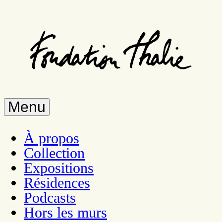
Aller
au
contenu
principal
Menu
À propos
Collection
Expositions
Résidences
Podcasts
Hors les murs