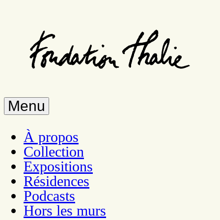
Aller
au
contenu
principal
Menu
À propos
Collection
Expositions
Résidences
Podcasts
Hors les murs