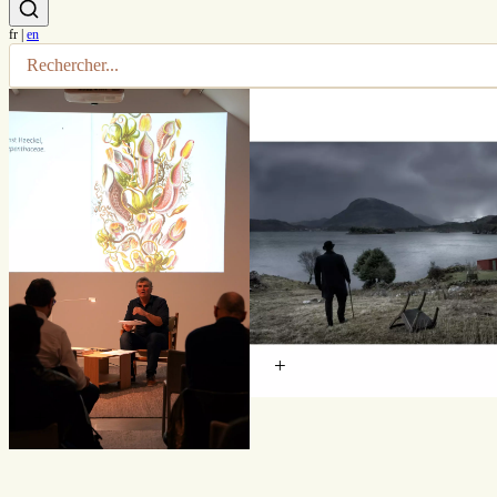
fr
|
en
+
+