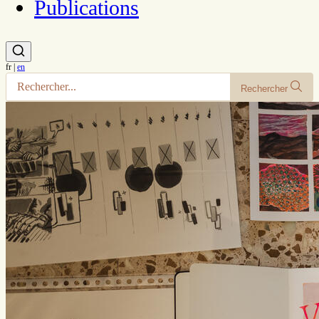
Publications
fr
|
en
Rechercher