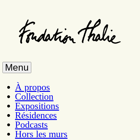
Aller
au
contenu
principal
Menu
À propos
Collection
Expositions
Résidences
Podcasts
Hors les murs