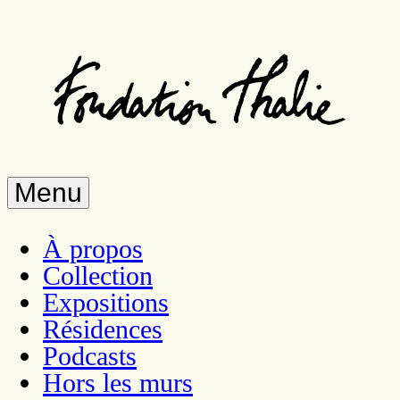
Aller
au
contenu
principal
Menu
À propos
Collection
Expositions
Résidences
Podcasts
Hors les murs