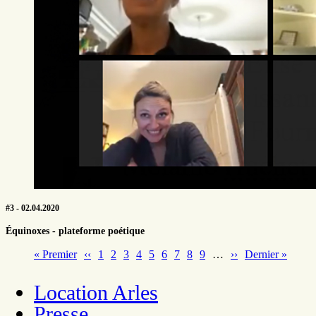
#3 - 02.04.2020
Équinoxes - plateforme poétique
Première
« Premier
Page
‹‹
Page
1
Page
2
Page
3
Page
4
Page
5
Page
6
Page
7
Page
8
Page
9
…
Page
››
Dernière
Dernier »
page
précédente
suivante
page
Pagination
Location Arles
Presse